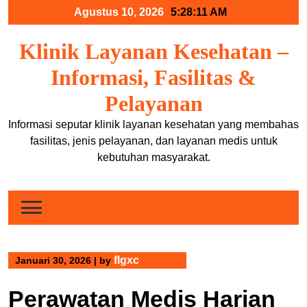
Skip
Agustus 10, 2026
5:28:12 AM
to
content
Klinik Layanan Kesehatan –
Informasi, Fasilitas &
Pelayanan
Informasi seputar klinik layanan kesehatan yang membahas
fasilitas, jenis pelayanan, dan layanan medis untuk
kebutuhan masyarakat.
flgxc
Januari 30, 2026
|
by
Perawatan Medis Harian