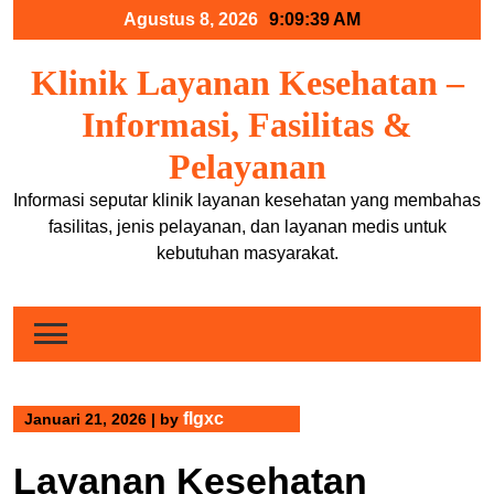
Skip
Agustus 8, 2026
9:09:40 AM
to
content
Klinik Layanan Kesehatan –
Informasi, Fasilitas &
Pelayanan
Informasi seputar klinik layanan kesehatan yang membahas
fasilitas, jenis pelayanan, dan layanan medis untuk
kebutuhan masyarakat.
flgxc
Januari 21, 2026
|
by
Layanan Kesehatan