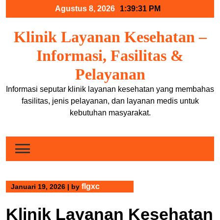
Skip
Agustus 8, 2026
1:39:31 PM
to
content
Klinik Layanan Kesehatan –
Informasi, Fasilitas &
Pelayanan
Informasi seputar klinik layanan kesehatan yang membahas
fasilitas, jenis pelayanan, dan layanan medis untuk
kebutuhan masyarakat.
flgxc
Januari 19, 2026
|
by
Klinik Layanan Kesehatan