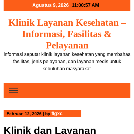
Skip
Agustus 9, 2026
11:00:58 AM
to
content
Klinik Layanan Kesehatan –
Informasi, Fasilitas &
Pelayanan
Informasi seputar klinik layanan kesehatan yang membahas
fasilitas, jenis pelayanan, dan layanan medis untuk
kebutuhan masyarakat.
flgxc
Februari 12, 2026
|
by
Klinik dan Layanan